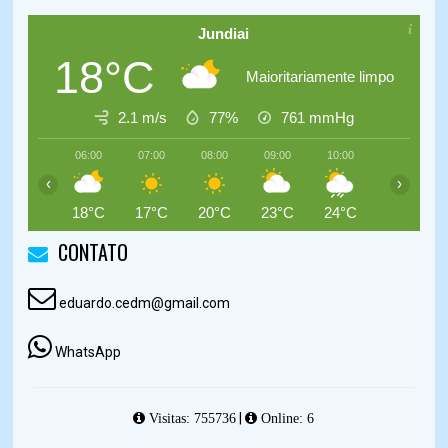
Jundiai
18°C
Maioritariamente limpo
2.1 m/s
77%
761
mmHg
06:00
07:00
08:00
09:00
10:00
11:00
‹
›
18°C
17°C
20°C
23°C
24°C
25°C
CONTATO
eduardo.cedm@gmail.com
WhatsApp
|
Visitas: 755736
Online: 6