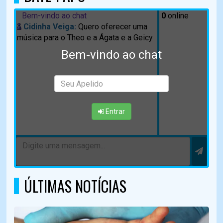
Bem-vindo ao chat
0
online
Cidinha Veiga:
Quero oferecer uma
música para o Theo e a Ágata e a Geicy
Bem-vindo ao chat
Entrar
ÚLTIMAS NOTÍCIAS