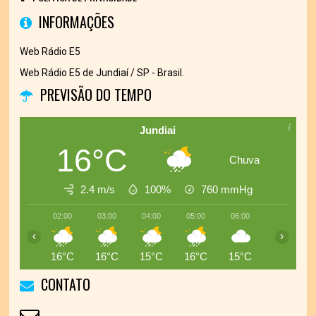
INFORMAÇÕES
Web Rádio E5
Web Rádio E5 de Jundiaí / SP - Brasil.
PREVISÃO DO TEMPO
Jundiai
16°C
Chuva
2.4 m/s
100%
760
mmHg
02:00
03:00
04:00
05:00
06:00
07:00
‹
›
16°C
16°C
15°C
16°C
15°C
16°C
CONTATO