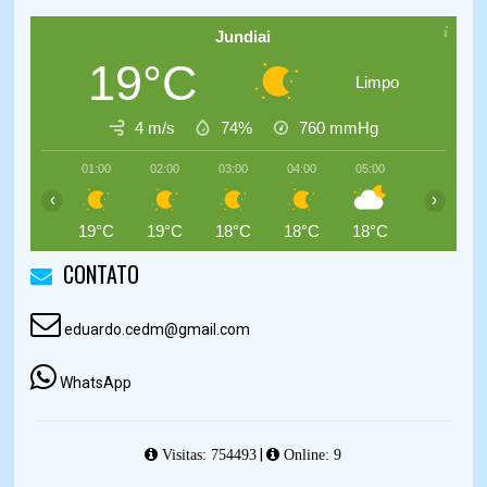
Jundiai
19°C
Limpo
4 m/s
74%
760
mmHg
01:00
02:00
03:00
04:00
05:00
06:00
‹
›
19°C
19°C
18°C
18°C
18°C
18°C
CONTATO
eduardo.cedm@gmail.com
WhatsApp
|
Visitas: 754493
Online: 9