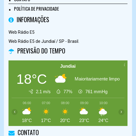
POLÍTICA DE PRIVACIDADE
INFORMAÇÕES
Web Rádio E5
Web Rádio E5 de Jundiaí / SP - Brasil.
PREVISÃO DO TEMPO
Jundiai
18°C
Maioritariamente limpo
2.1 m/s
77%
761
mmHg
06:00
07:00
08:00
09:00
10:00
11:00
‹
›
18°C
17°C
20°C
23°C
24°C
25°C
CONTATO