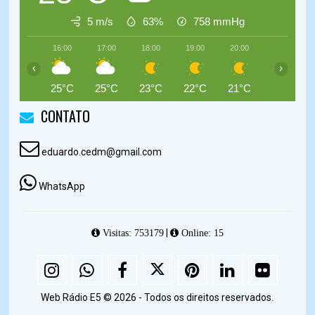
5 m/s
63%
758
mmHg
16:00
17:00
18:00
19:00
20:00
21:00
‹
›
25°C
25°C
23°C
22°C
21°C
20°C
CONTATO
eduardo.cedm@gmail.com
WhatsApp
|
Visitas: 753179
Online: 15
Web Rádio E5 © 2026 - Todos os direitos reservados.