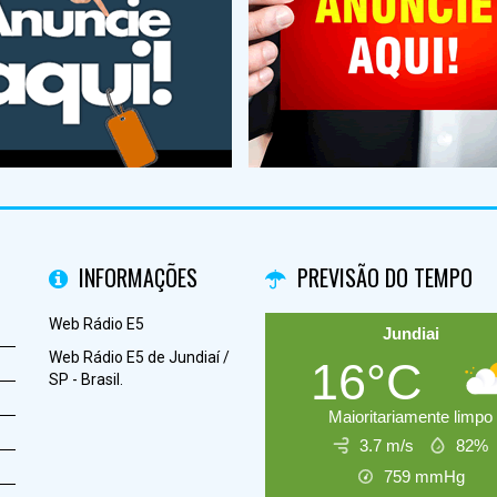
INFORMAÇÕES
PREVISÃO DO TEMPO
Web Rádio E5
Jundiai
Web Rádio E5 de Jundiaí /
16°C
SP - Brasil.
Maioritariamente limpo
3.7 m/s
82%
759
mmHg