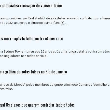
id oficializa renovação de Vinícius Júnior
 mesmo continuar no Real Madrid, depois de ter renovado contrato com a turm
de 2032, anunciou o clube na quinta-feira (6)....
nos morre após batalha contra câncer raro
ana Sydney Towle morreu aos 26 anos após uma longa batalha contra um cânce
tos seguidores nas redes sociais....
ela gráfica de notas falsas no Rio de Janeiro
"Barraco da Moeda" pelos membros do grupo criminoso Comando Vermelho e 
ro falso....
eza! Os signos que querem controlar tudo e todos