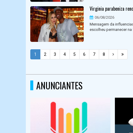
Virginia parabeniza ren
06/08/2026
Mensagem da influenciad
escolheu permanecer na 
1
2
3
4
5
6
7
8
ANUNCIANTES