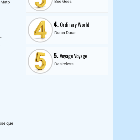
Bee Gees
m Mato
4.
Ordinary World
Duran Duran
F.
.
5.
Voyage Voyage
Desireless
isse que