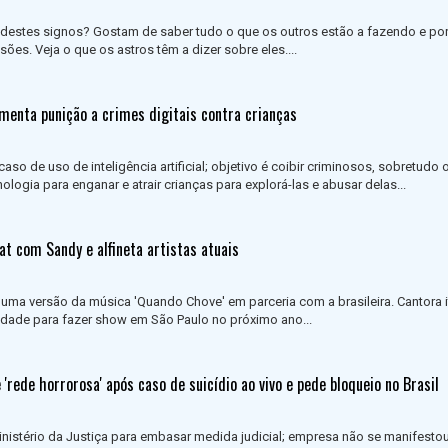
destes signos? Gostam de saber tudo o que os outros estão a fazendo e po
sões. Veja o que os astros têm a dizer sobre eles....
umenta punição a crimes digitais contra crianças
so de uso de inteligência artificial; objetivo é coibir criminosos, sobretudo 
ologia para enganar e atrair crianças para explorá-las e abusar delas...
eat com Sandy e alfineta artistas atuais
a uma versão da música 'Quando Chove' em parceria com a brasileira. Cantora i
ade para fazer show em São Paulo no próximo ano...
'rede horrorosa' após caso de suicídio ao vivo e pede bloqueio no Brasil
nistério da Justiça para embasar medida judicial; empresa não se manifestou