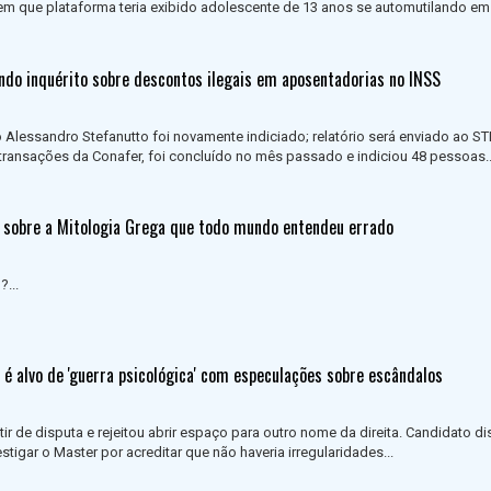
em que plataforma teria exibido adolescente de 13 anos se automutilando e
undo inquérito sobre descontos ilegais em aposentadorias no INSS
o Alessandro Stefanutto foi novamente indiciado; relatório será enviado ao ST
e transações da Conafer, foi concluído no mês passado e indiciou 48 pessoas..
s sobre a Mitologia Grega que todo mundo entendeu errado
...
e é alvo de 'guerra psicológica' com especulações sobre escândalos
r de disputa e rejeitou abrir espaço para outro nome da direita. Candidato d
tigar o Master por acreditar que não haveria irregularidades...