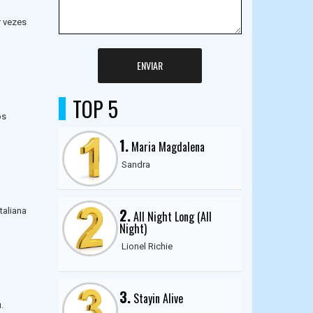
r vezes
ENVIAR
TOP 5
os
1.
Maria Magdalena
Sandra
2.
taliana
All Night Long (All
Night)
Lionel Richie
3.
Stayin Alive
.