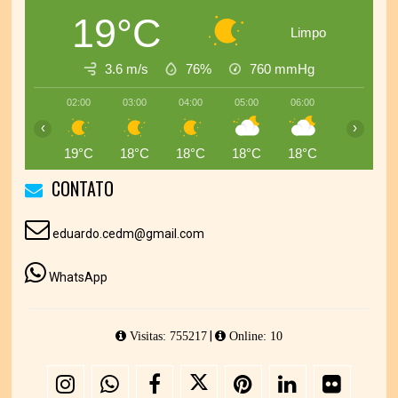
19°C
Limpo
3.6 m/s
76%
760
mmHg
02:00
03:00
04:00
05:00
06:00
07:00
‹
›
19°C
18°C
18°C
18°C
18°C
17°C
CONTATO
eduardo.cedm@gmail.com
WhatsApp
|
Visitas: 755217
Online: 10