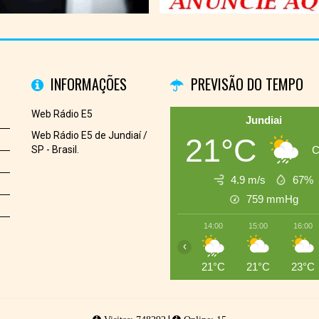
INFORMAÇÕES
PREVISÃO DO TEMPO
Web Rádio E5
Jundiai
Web Rádio E5 de Jundiaí /
21°C
SP - Brasil.
C
4.9 m/s
67%
759
mmHg
14:00
15:00
16:00
‹
21°C
21°C
23°C