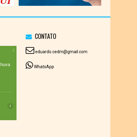
CONTATO
eduardo.cedm@gmail.com
huva
WhatsApp
17:00
18:00
19:00
20:00
21:00
22:00
23:00
›
23°C
22°C
19°C
18°C
17°C
17°C
17°C