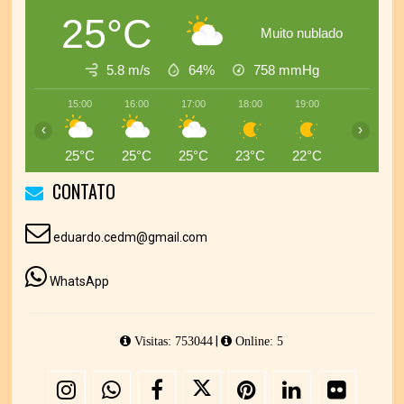
25°C
Muito nublado
5.8 m/s
64%
758
mmHg
15:00
16:00
17:00
18:00
19:00
20:00
‹
›
25°C
25°C
25°C
23°C
22°C
21°C
CONTATO
eduardo.cedm@gmail.com
WhatsApp
|
Visitas: 753044
Online: 5