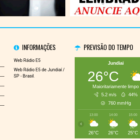
INFORMAÇÕES
PREVISÃO DO TEMPO
Web Rádio E5
Jundiai
Web Rádio E5 de Jundiaí /
26°C
SP - Brasil.
Maioritariamente limpo
5.2 m/s
44%
760
mmHg
13:00
14:00
15:00
‹
26°C
26°C
25°C