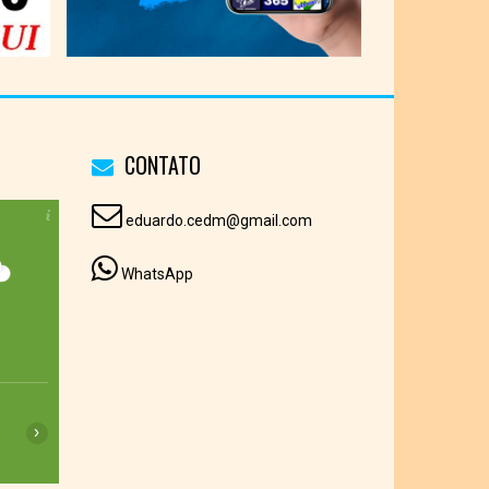
CONTATO
eduardo.cedm@gmail.com
WhatsApp
16:00
17:00
18:00
19:00
20:00
21:00
22:00
›
18°C
17°C
17°C
17°C
16°C
16°C
16°C