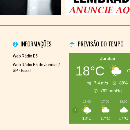
INFORMAÇÕES
PREVISÃO DO TEMPO
Web Rádio E5
Jundiai
Web Rádio E5 de Jundiaí /
18°C
SP - Brasil.
C
7.4 m/s
89%
762
mmHg
16:00
17:00
18:00
‹
18°C
17°C
17°C