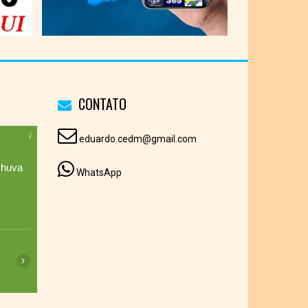
CONTATO
eduardo.cedm@gmail.com
huva
WhatsApp
19:00
20:00
21:00
22:00
23:00
00:00
01:00
›
17°C
16°C
16°C
16°C
15°C
15°C
15°C