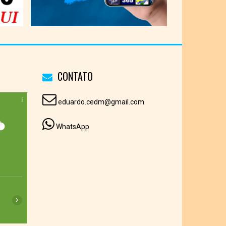
CONTATO
eduardo.cedm@gmail.com
WhatsApp
20:00
21:00
22:00
23:00
00:00
01:00
02:00
›
16°C
16°C
16°C
15°C
15°C
15°C
16°C