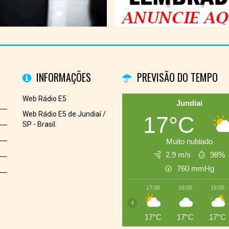
INFORMAÇÕES
PREVISÃO DO TEMPO
Web Rádio E5
Jundiai
Web Rádio E5 de Jundiaí /
17°C
SP - Brasil.
Muito nublado
2.9 m/s
98%
760
mmHg
17:00
18:00
19:00
‹
17°C
17°C
17°C