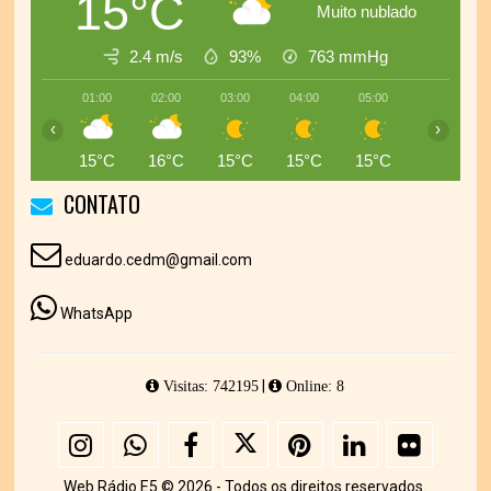
15°C
Muito nublado
2.4 m/s
93%
763
mmHg
01:00
02:00
03:00
04:00
05:00
06:00
‹
›
15°C
16°C
15°C
15°C
15°C
15°C
CONTATO
eduardo.cedm@gmail.com
WhatsApp
|
Visitas: 742195
Online: 8
Web Rádio E5 © 2026 - Todos os direitos reservados.