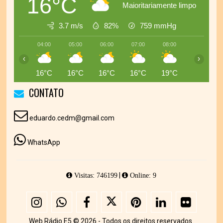
16°C
Maioritariamente limpo
3.7 m/s
82%
759
mmHg
04:00
05:00
06:00
07:00
08:00
09:00
‹
›
16°C
16°C
16°C
16°C
19°C
21°C
CONTATO
eduardo.cedm@gmail.com
WhatsApp
|
Visitas: 746199
Online: 9
Web Rádio E5 © 2026 - Todos os direitos reservados.