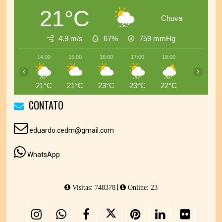
21°C
Chuva
4.9 m/s
67%
759
mmHg
14:00
15:00
16:00
17:00
18:00
19:00
‹
›
21°C
21°C
23°C
23°C
22°C
19°C
CONTATO
eduardo.cedm@gmail.com
WhatsApp
|
Visitas: 748378
Online: 23