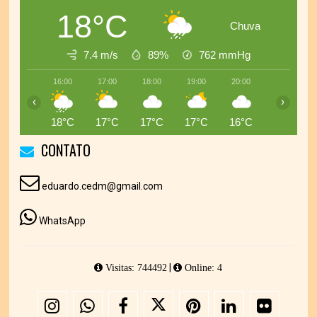
18°C
Chuva
7.4 m/s
89%
762
mmHg
16:00
17:00
18:00
19:00
20:00
21:00
‹
›
18°C
17°C
17°C
17°C
16°C
16°C
CONTATO
eduardo.cedm@gmail.com
WhatsApp
|
Visitas: 744492
Online: 4