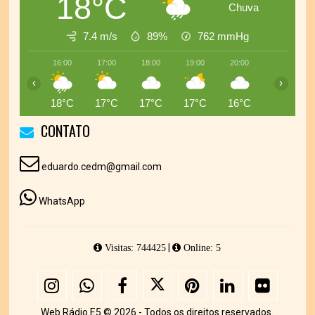
18°C
Chuva
7.4 m/s
89%
762
mmHg
16:00
17:00
18:00
19:00
20:00
21:00
‹
›
18°C
17°C
17°C
17°C
16°C
16°C
CONTATO
eduardo.cedm@gmail.com
WhatsApp
|
Visitas: 744425
Online: 5
Web Rádio E5 © 2026 - Todos os direitos reservados.