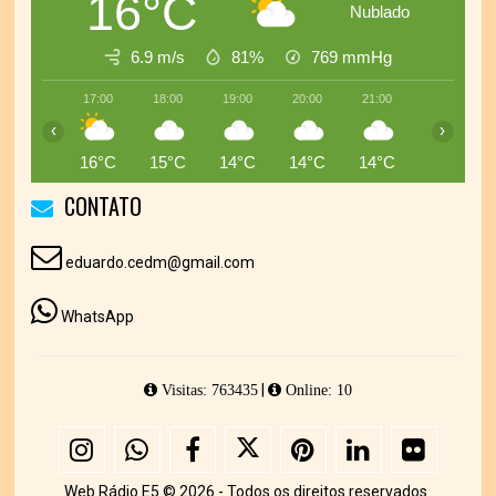
16°C
Nublado
6.9 m/s
81%
769
mmHg
17:00
18:00
19:00
20:00
21:00
22:00
‹
›
16°C
15°C
14°C
14°C
14°C
14°C
CONTATO
eduardo.cedm@gmail.com
WhatsApp
|
Visitas: 763435
Online: 10
Web Rádio E5 © 2026 - Todos os direitos reservados.