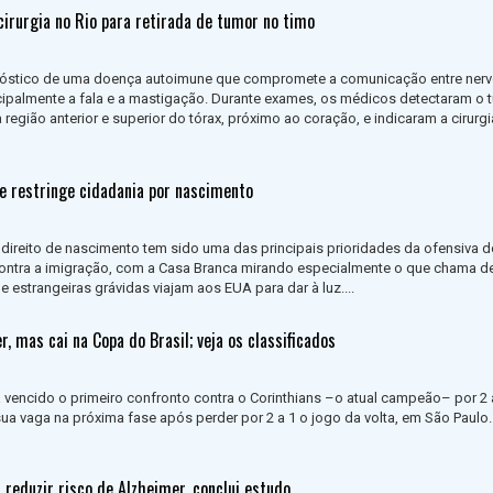
cirurgia no Rio para retirada de tumor no timo
nóstico de uma doença autoimune que compromete a comunicação entre nerv
cipalmente a fala e a mastigação. Durante exames, os médicos detectaram o 
 região anterior e superior do tórax, próximo ao coração, e indicaram a cirurgi
e restringe cidadania por nascimento
r direito de nascimento tem sido uma das principais prioridades da ofensiva 
contra a imigração, com a Casa Branca mirando especialmente o que chama d
e estrangeiras grávidas viajam aos EUA para dar à luz....
r, mas cai na Copa do Brasil; veja os classificados
ia vencido o primeiro confronto contra o Corinthians –o atual campeão– por 2 
ua vaga na próxima fase após perder por 2 a 1 o jogo da volta, em São Paulo..
 reduzir risco de Alzheimer, conclui estudo