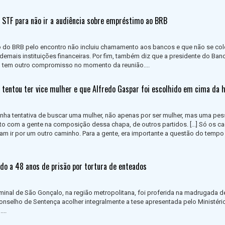
o STF para não ir a audiência sobre empréstimo ao BRB
o do BRB pelo encontro não incluiu chamamento aos bancos e que não se co
emais instituições financeiras. Por fim, também diz que a presidente do Ban
s, tem outro compromisso no momento da reunião....
e tentou ter vice mulher e que Alfredo Gaspar foi escolhido em cima da 
ha tentativa de buscar uma mulher, não apenas por ser mulher, mas uma pe
unto com a gente na composição dessa chapa, de outros partidos. [...] Só os c
ram ir por um outro caminho. Para a gente, era importante a questão do tempo
do a 48 anos de prisão por tortura de enteados
iminal de São Gonçalo, na região metropolitana, foi proferida na madrugada d
 Conselho de Sentença acolher integralmente a tese apresentada pelo Ministéri
...