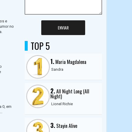
os e
tumor no
ENVIAR
a.
TOP 5
1.
Maria Magdalena
do
Sandra
e
2.
All Night Long (All
Night)
Lionel Richie
a 0, em
..
3.
Stayin Alive