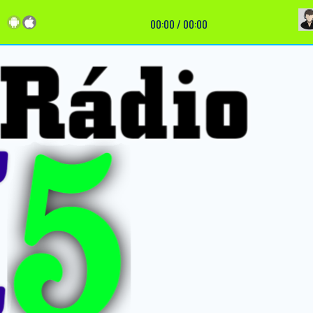
T
00:00
/
00:00