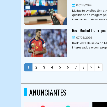
07/08/2026
Muitas televisões têm at
qualidade de imagem par
iluminação mais intensa 
Real Madrid fez propost
07/08/2026
Rodri está de saída do 
interessados e com propo
1
2
3
4
5
6
7
8
ANUNCIANTES