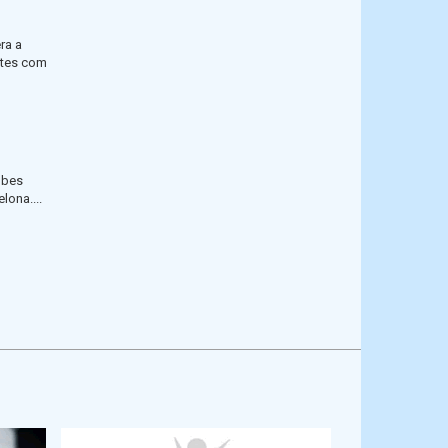
ra a
ntes com
ubes
lona....