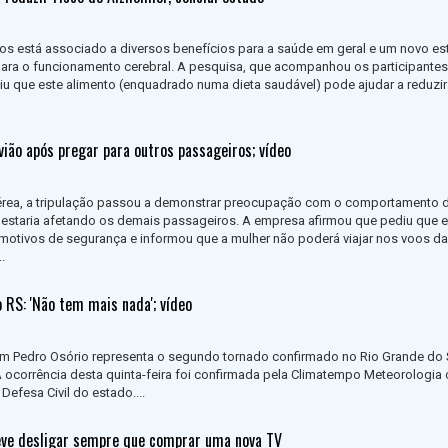
os está associado a diversos benefícios para a saúde em geral e um novo e
para o funcionamento cerebral. A pesquisa, que acompanhou os participantes
iu que este alimento (enquadrado numa dieta saudável) pode ajudar a reduzir
vião após pregar para outros passageiros; vídeo
rea, a tripulação passou a demonstrar preocupação com o comportamento 
estaria afetando os demais passageiros. A empresa afirmou que pediu que e
motivos de segurança e informou que a mulher não poderá viajar nos voos d
.
 RS: 'Não tem mais nada'; vídeo
m Pedro Osório representa o segundo tornado confirmado no Rio Grande do 
 ocorrência desta quinta-feira foi confirmada pela Climatempo Meteorologia
efesa Civil do estado....
eve desligar sempre que comprar uma nova TV