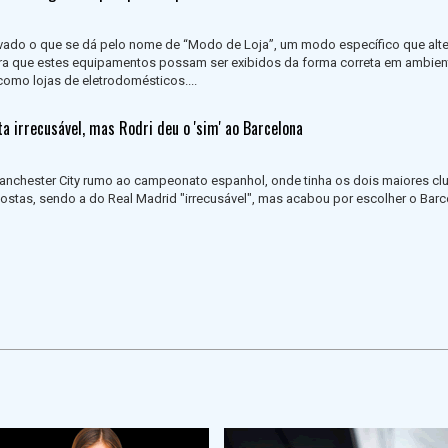
ivado o que se dá pelo nome de “Modo de Loja”, um modo específico que alte
a que estes equipamentos possam ser exibidos da forma correta em ambie
como lojas de eletrodomésticos....
a irrecusável, mas Rodri deu o 'sim' ao Barcelona
Manchester City rumo ao campeonato espanhol, onde tinha os dois maiores cl
stas, sendo a do Real Madrid "irrecusável", mas acabou por escolher o Barce