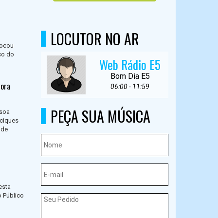
LOCUTOR NO AR
locou
co do
Web Rádio E5
Bom Dia E5
hora
06:00 - 11:59
PEÇA SUA MÚSICA
ssoa
aciques
 de
esta
o Público