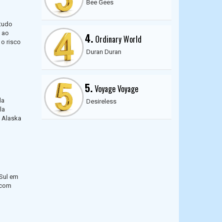
Bee Gees
studo
 ao
4.
Ordinary World
 o risco
Duran Duran
5.
Voyage Voyage
da
Desireless
la
a Alaska
Sul em
 com