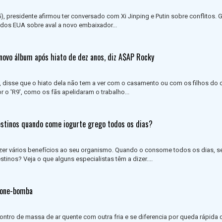
5), presidente afirmou ter conversado com Xi Jinping e Putin sobre conflitos.
o dos EUA sobre aval a novo embaixador...
novo álbum após hiato de dez anos, diz A$AP Rocky
a, disse que o hiato dela não tem a ver com o casamento ou com os filhos do c
 'R9', como os fãs apelidaram o trabalho...
estinos quando come iogurte grego todos os dias?
azer vários benefícios ao seu organismo. Quando o consome todos os dias, s
stinos? Veja o que alguns especialistas têm a dizer....
lone-bomba
tro de massa de ar quente com outra fria e se diferencia por queda rápida 