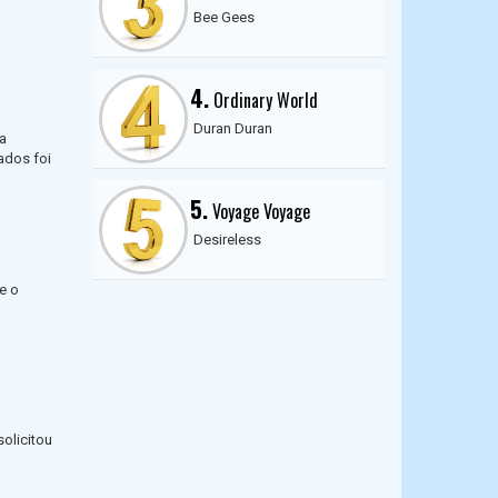
Bee Gees
4.
Ordinary World
Duran Duran
a
ados foi
5.
Voyage Voyage
Desireless
e o
olicitou