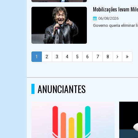
Mobilizações levam Mile
06/08/2026
Governo queria eliminar li
1
2
3
4
5
6
7
8
ANUNCIANTES