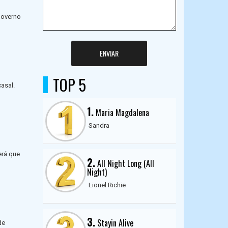
 Governo
ENVIAR
TOP 5
asal.
1.
Maria Magdalena
Sandra
erá que
2.
All Night Long (All
Night)
Lionel Richie
3.
Stayin Alive
de