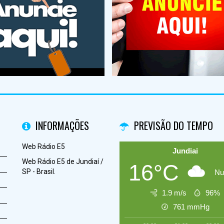
INFORMAÇÕES
PREVISÃO DO TEMPO
Web Rádio E5
Jundiai
Web Rádio E5 de Jundiaí /
16°C
SP - Brasil.
Nu
1.9 m/s
96%
761
mmHg