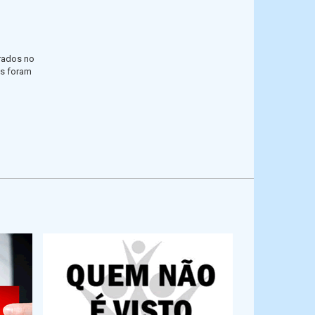
trados no
as foram