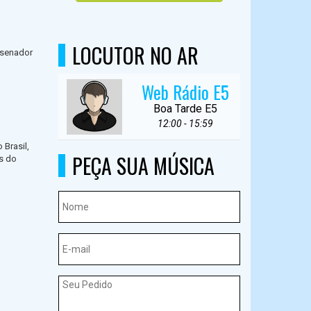
LOCUTOR NO AR
 senador
Web Rádio E5
Boa Tarde E5
12:00 - 15:59
 Brasil,
PEÇA SUA MÚSICA
s do