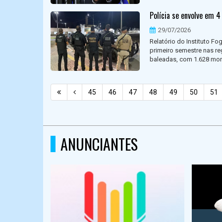
Polícia se envolve em 4
29/07/2026
Relatório do Instituto F
primeiro semestre nas re
baleadas, com 1.628 mort
45
46
47
48
49
50
51
ANUNCIANTES