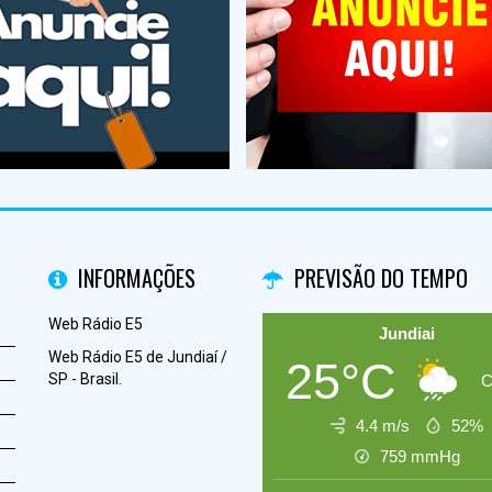
INFORMAÇÕES
PREVISÃO DO TEMPO
Web Rádio E5
Jundiai
Web Rádio E5 de Jundiaí /
25°C
SP - Brasil.
C
4.4 m/s
52%
759
mmHg