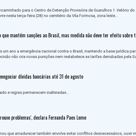
ncaminhado para o Centro de Detenção Provisória de Guarulhos 1. Velório do 
rre nesta terça-feira (28) no cemitério da Vila Formosa, zona leste...
 que mantém sanções ao Brasil, mas medida não deve ter efeito sobre t
 um ano a emergência nacional contra o Brasil, mantendo a base jurídica par
ecisão não cria novas punições nem restabelece as tarifas derrubadas pela 
egociar dívidas bancárias até 31 de agosto
gado e regras permanecem inalteradas...
trouxe problemas', declara Fernanda Paes Leme
mou que amadurecer também envolve evitar conflitos desnecessários, ouvir m