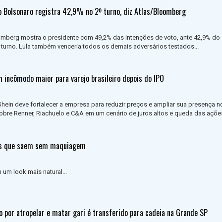
o Bolsonaro registra 42,9% no 2º turno, diz Atlas/Bloomberg
mberg mostra o presidente com 49,2% das intenções de voto, ante 42,9% do
urno. Lula também venceria todos os demais adversários testados...
m incômodo maior para varejo brasileiro depois do IPO
Shein deve fortalecer a empresa para reduzir preços e ampliar sua presença no
bre Renner, Riachuelo e C&A em um cenário de juros altos e queda das açõe
as que saem sem maquiagem
um look mais natural...
o por atropelar e matar gari é transferido para cadeia na Grande SP