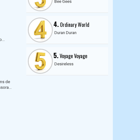
Bee Gees
4.
Ordinary World
Duran Duran
...
5.
Voyage Voyage
Desireless
ens de
sora...