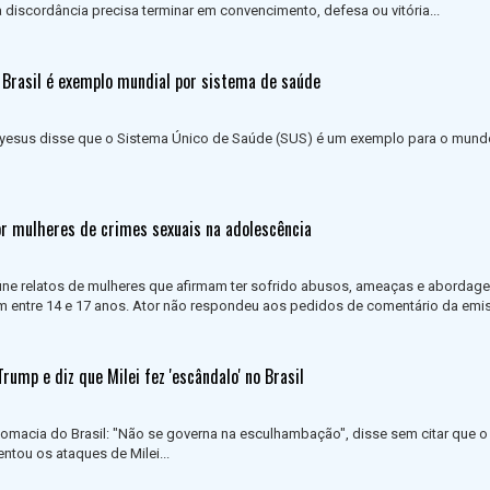
discordância precisa terminar em convencimento, defesa ou vitória...
 Brasil é exemplo mundial por sistema de saúde
sus disse que o Sistema Único de Saúde (SUS) é um exemplo para o mundo
or mulheres de crimes sexuais na adolescência
ne relatos de mulheres que afirmam ter sofrido abusos, ameaças e abordag
m entre 14 e 17 anos. Ator não respondeu aos pedidos de comentário da emis
rump e diz que Milei fez 'escândalo' no Brasil
omacia do Brasil: "Não se governa na esculhambação", disse sem citar que o
ntou os ataques de Milei...