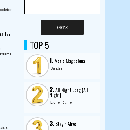
coletor
ENVIAR
arifas
TOP 5
a
Suprema
1.
Maria Magdalena
Sandra
2.
All Night Long (All
Night)
Lionel Richie
3.
Stayin Alive
ais e