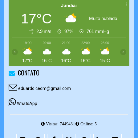
Jundiai
17°C
Muito nublado
2.9 m/s
97%
761
mmHg
19:00
20:00
21:00
22:00
23:00
00:00
‹
›
17°C
16°C
16°C
16°C
15°C
15°C
CONTATO
eduardo.cedm@gmail.com
WhatsApp
|
Visitas: 744943
Online: 5