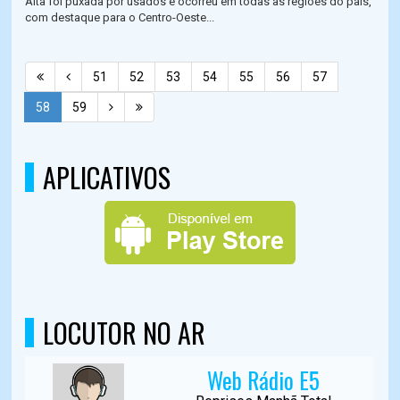
Alta foi puxada por usados e ocorreu em todas as regiões do país,
com destaque para o Centro-Oeste...
51
52
53
54
55
56
57
58
59
APLICATIVOS
LOCUTOR NO AR
Web Rádio E5