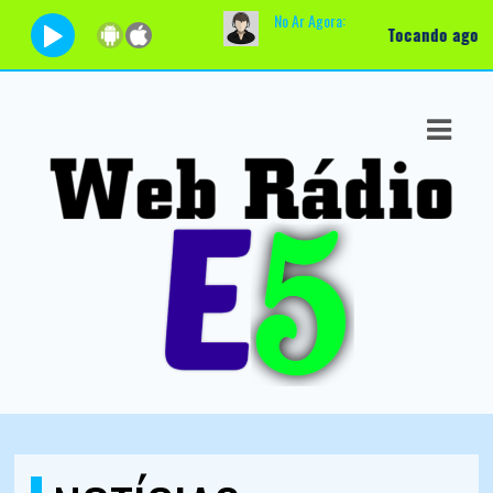
No Ar Agora:
Tocando agora:
Manhã Total
ASTS
IAS
IA
DOS
RAMAÇÃO
TOS
E
E
ATO