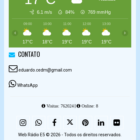
6.1 m/s
84%
769
mmHg
09:00
10:00
11:00
12:00
13:00
14:00
‹
›
17°C
18°C
19°C
19°C
19°C
19°C
CONTATO
eduardo.cedm@gmail.com
WhatsApp
|
Visitas: 762024
Online: 8
Web Rádio E5 © 2026 - Todos os direitos reservados.